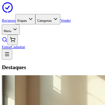
Recursos
Vender
Etapas
Categorias
Menu
Entrar
Cadastrar
Destaques