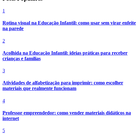
1
Rotina visual na Educação Infantil: como usar sem virar enfeite
na parede
2
Acolhida na Educação Infantil: ideias práticas para receber
crianças e famílias
3
Atividades de alfabetização para imprimir: como escolher
materiais que realmente funcionam
4
Professor empreendedor: como vender materiais didáticos na
internet
5