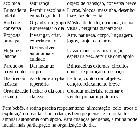
acolhida
segurança
objeto de transição, conversa breve
Brincadeira
Permitir escolha e
Livros, blocos, massinha, desenho
inicial
entrada gradual
livre, faz de conta
Roda de
Organizar o grupo
Música de início, chamada, rotina
conversa
e apresentar o dia
visual, pergunta disparadora
Proposta
Investigar, criar,
Arte, natureza, corpo, linguagem,
principal
experimentar
jogos, projeto da turma
Desenvolver
Higiene e
Lavar mãos, organizar lugar,
autonomia e
lanche
esperar a vez, servir-se com apoio
cuidado
Parque ou
Dar lugar ao
Brincadeiras externas, circuitos,
movimento
corpo
dança, exploração do espaço
História ou
Acalmar e ampliar
Leitura, conto com objetos,
música
repertório
canção, relaxamento breve
Organização
Fechar o dia com
Guardar materiais, retomar o
e saída
clareza
vivido, preparar pertences
Para bebês, a rotina precisa respeitar sono, alimentação, colo, troca e
exploração sensorial. Para crianças bem pequenas, é importante
ampliar autonomia com apoio. Para crianças pequenas, a rotina pode
incluir mais participação na organização do dia.