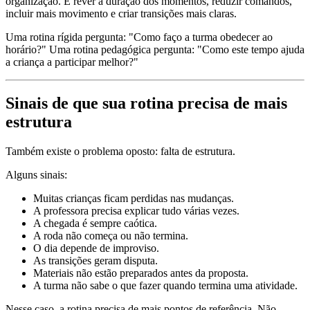
organização. É rever a duração dos momentos, reduzir comandos,
incluir mais movimento e criar transições mais claras.
Uma rotina rígida pergunta: "Como faço a turma obedecer ao
horário?" Uma rotina pedagógica pergunta: "Como este tempo ajuda
a criança a participar melhor?"
Sinais de que sua rotina precisa de mais
estrutura
Também existe o problema oposto: falta de estrutura.
Alguns sinais:
Muitas crianças ficam perdidas nas mudanças.
A professora precisa explicar tudo várias vezes.
A chegada é sempre caótica.
A roda não começa ou não termina.
O dia depende de improviso.
As transições geram disputa.
Materiais não estão preparados antes da proposta.
A turma não sabe o que fazer quando termina uma atividade.
Nesse caso, a rotina precisa de mais pontos de referência. Não