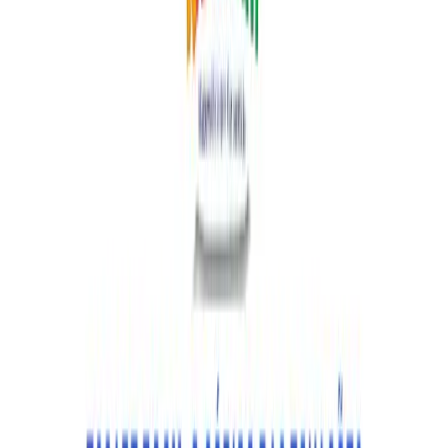
KIT 7 ATIVIDADES ROBLOX
EDUCAÇÃO INFANTIL
Novo no catálogo
R$ 15,00
R$ 11,90
Sale
Adicionar ao carrinho
Adicionar
Descrição
Reviews
0
Q&A
0
Padrões
0
Mais de
P
Pedagogia Miúda