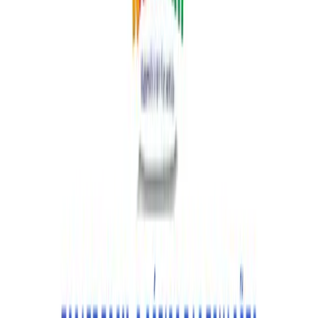
KIT 10 ATIVIDADES STITCH
EDUCAÇÃO INFANTIL
Novo no catálogo
R$ 20,00
R$ 14,90
Sale
Adicionar ao carrinho
Adicionar
Descrição
Reviews
0
Q&A
0
Padrões
0
Mais de
P
Pedagogia Miúda