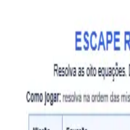
Coletânea bichos, cores e versos - 51 poema
Novo no catálogo
R$ 14,91
Adicionar ao carrinho
Adicionar
Descrição
Reviews
0
Q&A
0
Padrões
0