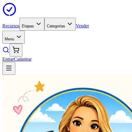
Recursos
Vender
Etapas
Categorias
Menu
Entrar
Cadastrar