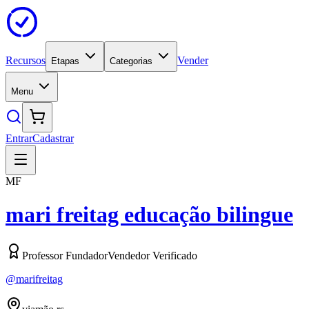
Recursos
Vender
Etapas
Categorias
Menu
Entrar
Cadastrar
MF
mari freitag educação bilingue
Professor Fundador
Vendedor Verificado
@
marifreitag